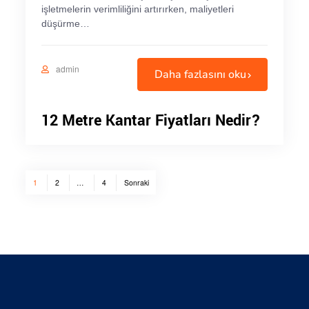
işletmelerin verimliliğini artırırken, maliyetleri
düşürme…
admin
Daha fazlasını oku
12 Metre Kantar Fiyatları Nedir?
Yazı
1
2
…
4
Sonraki
sayfalaması