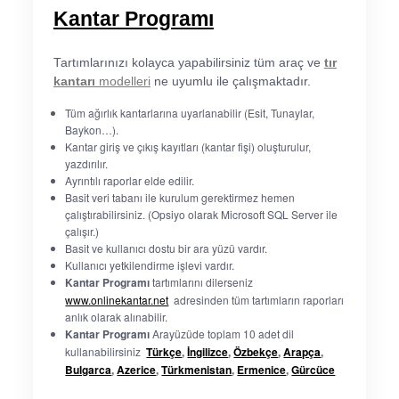
Kantar Programı
Tartımlarınızı kolayca yapabilirsiniz tüm araç ve
tır
kantarı
modelleri
ne uyumlu ile çalışmaktadır.
Tüm ağırlık kantarlarına uyarlanabilir (Esit, Tunaylar,
Baykon…).
Kantar giriş ve çıkış kayıtları (kantar fişi) oluşturulur,
yazdırılır.
Ayrıntılı raporlar elde edilir.
Basit veri tabanı ile kurulum gerektirmez hemen
çalıştırabilirsiniz. (Opsiyo olarak Microsoft SQL Server ile
çalışır.)
Basit ve kullanıcı dostu bir ara yüzü vardır.
Kullanıcı yetkilendirme işlevi vardır.
Kantar Programı
tartımlarını dilerseniz
www.onlinekantar.net
adresinden tüm tartımların raporları
anlık olarak alınabilir.
Kantar Programı
Arayüzüde toplam 10 adet dil
kullanabilirsiniz
Türkçe
,
İngilizce
,
Özbekçe
,
Arapça
,
Bulgarca
,
Azerice
,
Türkmenistan
,
Ermenice
,
Gürcüce