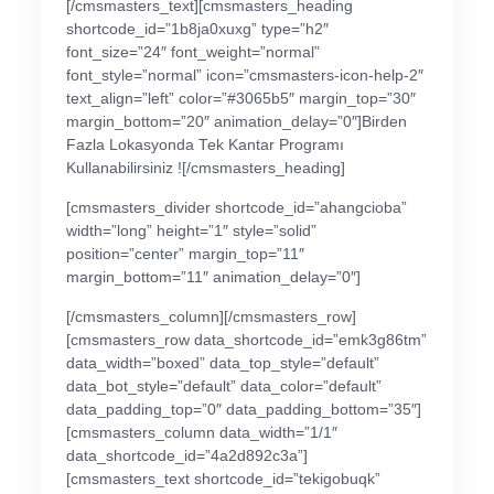
[/cmsmasters_text][cmsmasters_heading
shortcode_id=”1b8ja0xuxg” type=”h2″
font_size=”24″ font_weight=”normal”
font_style=”normal” icon=”cmsmasters-icon-help-2″
text_align=”left” color=”#3065b5″ margin_top=”30″
margin_bottom=”20″ animation_delay=”0″]Birden
Fazla Lokasyonda Tek Kantar Programı
Kullanabilirsiniz ![/cmsmasters_heading]
[cmsmasters_divider shortcode_id=”ahangcioba”
width=”long” height=”1″ style=”solid”
position=”center” margin_top=”11″
margin_bottom=”11″ animation_delay=”0″]
[/cmsmasters_column][/cmsmasters_row]
[cmsmasters_row data_shortcode_id=”emk3g86tm”
data_width=”boxed” data_top_style=”default”
data_bot_style=”default” data_color=”default”
data_padding_top=”0″ data_padding_bottom=”35″]
[cmsmasters_column data_width=”1/1″
data_shortcode_id=”4a2d892c3a”]
[cmsmasters_text shortcode_id=”tekigobuqk”