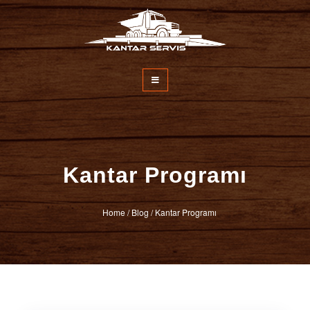
İçeriğe
atla
Kantar Servisi
Kantar Programı
Home
/
Blog
/
Kantar Programı