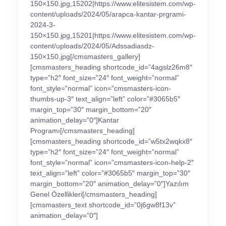
150×150.jpg,15202|https://www.elitesistem.com/wp-
content/uploads/2024/05/arapca-kantar-prgrami-
2024-3-
150×150.jpg,15201|https://www.elitesistem.com/wp-
content/uploads/2024/05/Adssadiasdz-
150×150.jpg[/cmsmasters_gallery]
[cmsmasters_heading shortcode_id=”4agslz26m8″
type=”h2″ font_size=”24″ font_weight=”normal”
font_style=”normal” icon=”cmsmasters-icon-
thumbs-up-3″ text_align=”left” color=”#3065b5″
margin_top=”30″ margin_bottom=”20″
animation_delay=”0″]Kantar
Programı[/cmsmasters_heading]
[cmsmasters_heading shortcode_id=”w5tx2wqkx8″
type=”h2″ font_size=”24″ font_weight=”normal”
font_style=”normal” icon=”cmsmasters-icon-help-2″
text_align=”left” color=”#3065b5″ margin_top=”30″
margin_bottom=”20″ animation_delay=”0″]Yazılım
Genel Özellikleri[/cmsmasters_heading]
[cmsmasters_text shortcode_id=”0j6gw8f13v”
animation_delay=”0″]