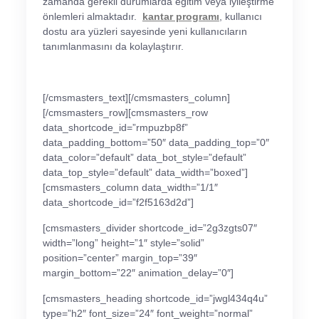
zamanda gerekli durumlarda eğitim veya iyileştirme
önlemleri almaktadır.
kantar programı
, kullanıcı
dostu ara yüzleri sayesinde yeni kullanıcıların
tanımlanmasını da kolaylaştırır.
[/cmsmasters_text][/cmsmasters_column]
[/cmsmasters_row][cmsmasters_row
data_shortcode_id=”rmpuzbp8f”
data_padding_bottom=”50″ data_padding_top=”0″
data_color=”default” data_bot_style=”default”
data_top_style=”default” data_width=”boxed”]
[cmsmasters_column data_width=”1/1″
data_shortcode_id=”f2f5163d2d”]
[cmsmasters_divider shortcode_id=”2g3zgts07″
width=”long” height=”1″ style=”solid”
position=”center” margin_top=”39″
margin_bottom=”22″ animation_delay=”0″]
[cmsmasters_heading shortcode_id=”jwgl434q4u”
type=”h2″ font_size=”24″ font_weight=”normal”