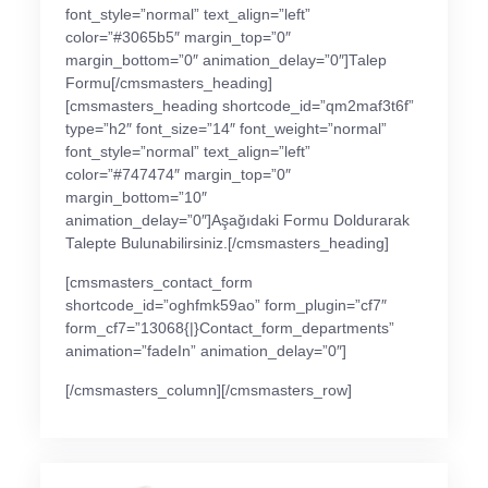
font_style=”normal” text_align=”left”
color=”#3065b5″ margin_top=”0″
margin_bottom=”0″ animation_delay=”0″]Talep
Formu[/cmsmasters_heading]
[cmsmasters_heading shortcode_id=”qm2maf3t6f”
type=”h2″ font_size=”14″ font_weight=”normal”
font_style=”normal” text_align=”left”
color=”#747474″ margin_top=”0″
margin_bottom=”10″
animation_delay=”0″]Aşağıdaki Formu Doldurarak
Talepte Bulunabilirsiniz.[/cmsmasters_heading]
[cmsmasters_contact_form
shortcode_id=”oghfmk59ao” form_plugin=”cf7″
form_cf7=”13068{|}Contact_form_departments”
animation=”fadeIn” animation_delay=”0″]
[/cmsmasters_column][/cmsmasters_row]