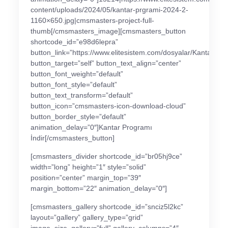
content/uploads/2024/05/kantar-prgrami-2024-2-
1160×650.jpg|cmsmasters-project-full-
thumb[/cmsmasters_image][cmsmasters_button
shortcode_id=”e98d6lepra”
button_link=”https://www.elitesistem.com/dosyalar/Kantar.Rar
button_target=”self” button_text_align=”center”
button_font_weight=”default”
button_font_style=”default”
button_text_transform=”default”
button_icon=”cmsmasters-icon-download-cloud”
button_border_style=”default”
animation_delay=”0″]Kantar Programı
İndir[/cmsmasters_button]
[cmsmasters_divider shortcode_id=”br05hj9ce”
width=”long” height=”1″ style=”solid”
position=”center” margin_top=”39″
margin_bottom=”22″ animation_delay=”0″]
[cmsmasters_gallery shortcode_id=”snciz5l2kc”
layout=”gallery” gallery_type=”grid”