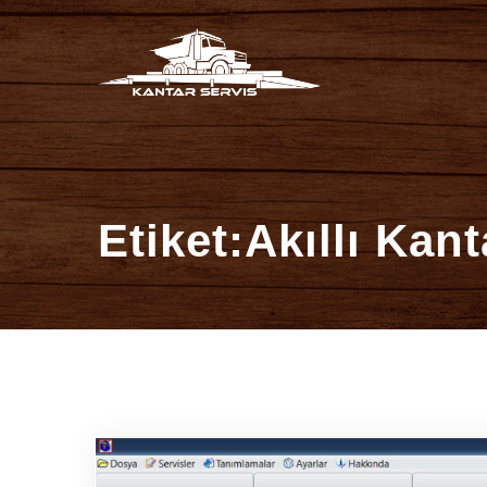
İçeriğe
Kantar Ser
atla
Etiket:Akıllı Kant