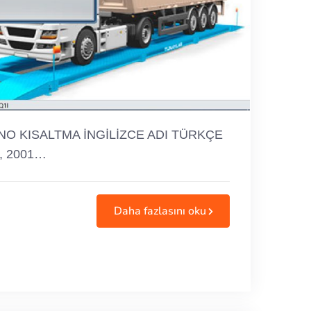
aspx NO KISALTMA İNGİLİZCE ADI TÜRKÇE
ps, 2001…
Daha fazlasını oku