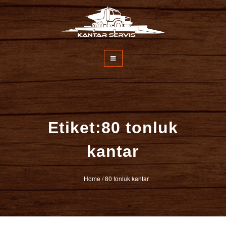
İçeriğe
atla
Kantar Servisi
Etiket:80 tonluk
kantar
Home
/
80 tonluk kantar