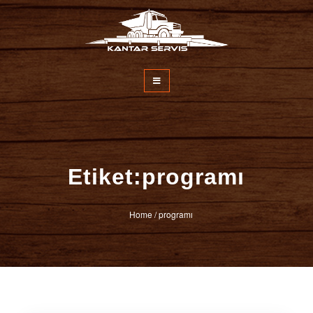
İçeriğe
atla
Kantar Servisi
Etiket:programı
Home
/
programı