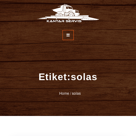
İçeriğe
atla
Kantar Servisi
Etiket:solas
Home
/
solas