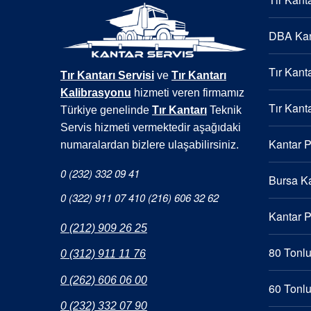
DBA Kan
Tır Kanta
Tır Kantarı Servisi
ve
Tır Kantarı
Kalibrasyonu
hizmeti veren firmamız
Tır Kanta
Türkiye genelinde
Tır Kantarı
Teknik
Servis hizmeti vermektedir aşağıdaki
Kantar 
numaralardan bizlere ulaşabilirsiniz.
0 (232) 332 09 41
Bursa Ka
0 (322) 911 07 41
0 (216) 606 32 62
Kantar 
0 (212) 909 26 25
80 Tonlu
0 (312) 911 11 76
0 (262) 606 06 00
60 Tonlu
0 (232) 332 07 90