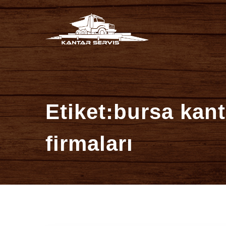
İçeriğe
Kantar Ser
atla
Etiket:bursa kant
firmaları