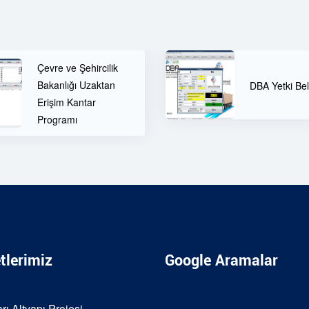
DBA Yetki Be
DBA Yetki Belgesi
Ücretsiz Dan
tlerimiz
Google Aramalar
rı Altyapı Projesi