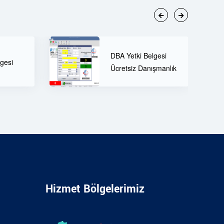
60 Tonluk Tır Kantarı
lgesi
ve Öne Çıkan
ışmanlık
Özellikleri
Hizmet Bölgelerimiz