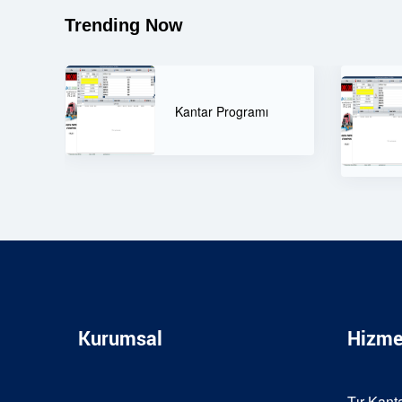
Trending Now
Çevre ve Şehircilik
Bakanlığı Uzaktan
Erişim Kantar
Programı
Kurumsal
Hizme
Tır Kanta