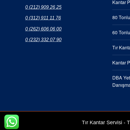
Kantar 
0 (212) 909 26 25
80 Tonlu
0 (312) 911 11 76
0 (262) 606 06 00
60 Tonlu
0 (232) 332 07 90
Tır Kanta
Kantar 
DBA Yetk
Danışma
Tır Kantar Servisi -
T