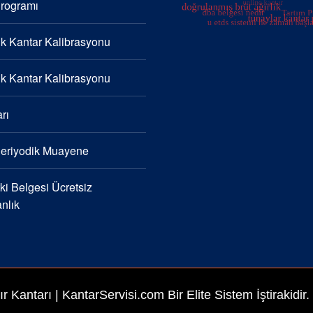
Programı
k Kantar Kalibrasyonu
k Kantar Kalibrasyonu
rı
Periyodik Muayene
i Belgesi Ücretsiz
nlık
ır Kantarı
| KantarServisi.com Bir Elite Sistem İştirakidir.