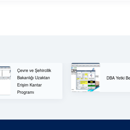
DB
DBA Yetki Belgesi
Üc