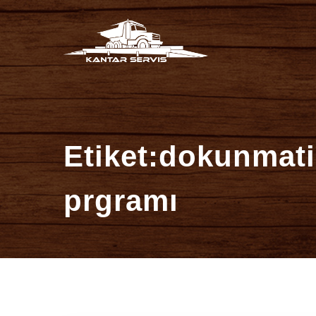
İçeriğe
Kantar Ser
atla
Etiket:dokunmati
prgramı