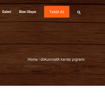
Galeri
Bize Ulaşın
Teklif Al
Home
/
dokunmatik kantar prgramı