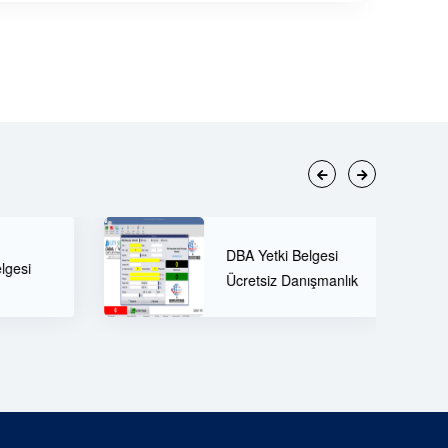
60 Tonluk Tır Kantarı
A Yetki Belgesi
ve Öne Çıkan
retsiz Danışmanlık
Özellikleri