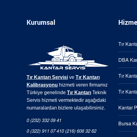
Kurumsal
Hizme
Tır Kanta
DBA Kan
Tır Kanta
Tır Kantarı Servisi
ve
Tır Kantarı
Kalibrasyonu
hizmeti veren firmamız
Tır Kanta
Türkiye genelinde
Tır Kantarı
Teknik
Servis hizmeti vermektedir aşağıdaki
Kantar 
numaralardan bizlere ulaşabilirsiniz.
0 (232) 332 09 41
Bursa Ka
0 (322) 911 07 41
0 (216) 606 32 62