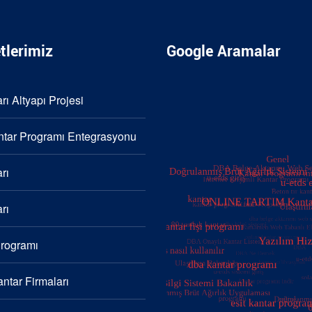
tlerimiz
Google Aramalar
rı Altyapı Projesi
tar Programı Entegrasyonu
rı
rı
Programı
ntar Firmaları