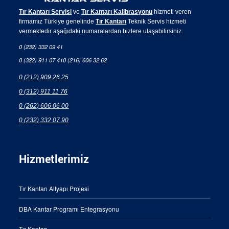
Tır Kantarı Servisi
ve
Tır Kantarı Kalibrasyonu
hizmeti veren
firmamız Türkiye genelinde
Tır Kantarı
Teknik Servis hizmeti
vermektedir aşağıdaki numaralardan bizlere ulaşabilirsiniz.
0 (232) 332 09 41
0 (322) 911 07 41
0 (216) 606 32 62
0 (212) 909 26 25
0 (312) 911 11 76
0 (262) 606 06 00
0 (232) 332 07 90
Hizmetlerimiz
Tır Kantarı Altyapı Projesi
DBA Kantar Programı Entegrasyonu
Tır Kantarı