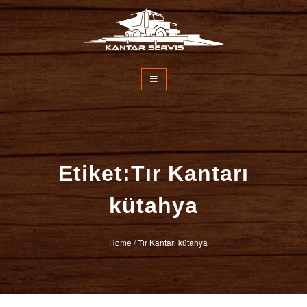
İçeriğe
atla
Kantar Servisi
Etiket:Tır Kantarı
kütahya
Home
/
Tır Kantarı kütahya