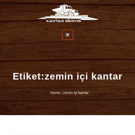
İçeriğe
atla
Kantar Servisi
Etiket:zemin içi kantar
Home
/
zemin içi kantar